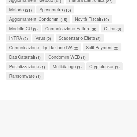
Aggiornamenti Metodo
Fattura Elettronica
(41)
(27)
Metodo
Spesometro
(21)
(15)
Aggiornamenti Condomini
Novità FIscali
(15)
(10)
Modello CU
Comunicazione Fatture
Office
(9)
(8)
(3)
INTRA
Virus
Scadenzario Effetti
(2)
(2)
(2)
Comunicazione Liquidazione IVA
Split Payment
(2)
(2)
Dati Catastali
Condomini WEB
(1)
(1)
Postalizzazione
Multidialogo
Cryptolocker
(1)
(1)
(1)
Ransomware
(1)