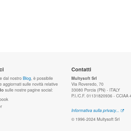
ci
Contatti
he dal nostro
Blog
, è possibile
Multysoft Srl
 aggiornati sulle novità relative
Via Roveredo, 70
do
sulle nostre pagine social:
33080 Porcia (PN) - ITALY
P.I./C.F. 01131820936 - CCIAA
book
er
Informativa sulla privacy...
© 1996-2024 Multysoft Srl