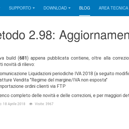
SUPPORTO
DOWNLOAD
BLOG
AREA TECNICA
todo 2.98: Aggiornament
va build (
681
) appena pubblicata contiene, oltre alla correzio
 novità di rilievo:
omunicazione Liquidazioni periodiche IVA 2018 (a seguito modifi
atture Vendita "Regime del margine/IVA non esposta"
mportazione ordini clienti via FTP
lenco completo delle novità e delle correzioni, e per maggiori det
o: 18 Aprile 2018
Visite: 3967