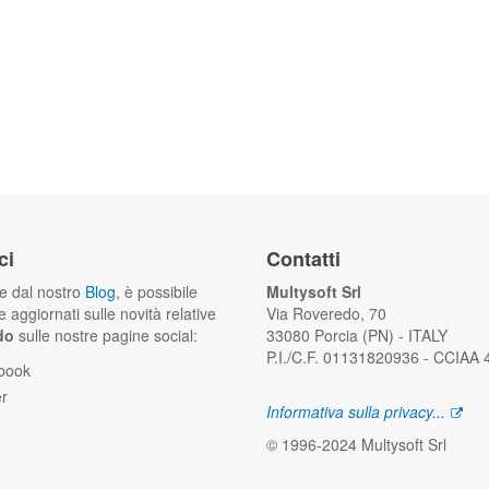
ci
Contatti
he dal nostro
Blog
, è possibile
Multysoft Srl
 aggiornati sulle novità relative
Via Roveredo, 70
do
sulle nostre pagine social:
33080 Porcia (PN) - ITALY
P.I./C.F. 01131820936 - CCIAA
book
er
Informativa sulla privacy...
© 1996-2024 Multysoft Srl