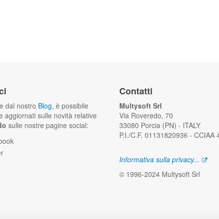
ci
Contatti
he dal nostro
Blog
, è possibile
Multysoft Srl
 aggiornati sulle novità relative
Via Roveredo, 70
do
sulle nostre pagine social:
33080 Porcia (PN) - ITALY
P.I./C.F. 01131820936 - CCIAA
book
er
Informativa sulla privacy...
© 1996-2024 Multysoft Srl