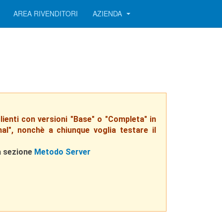
AREA RIVENDITORI
AZIENDA
clienti con versioni "Base" o "Completa" in
onal", nonchè a chiunque voglia testare il
la sezione
Metodo Server