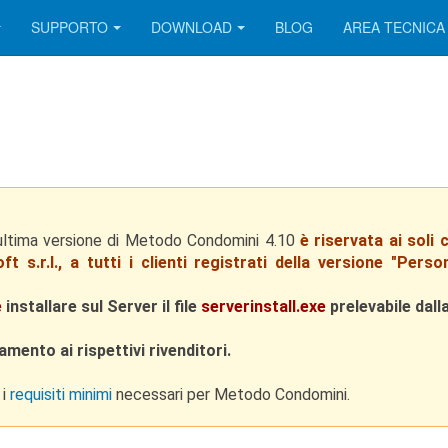
SUPPORTO
DOWNLOAD
BLOG
AREA TECNICA
ultima versione di Metodo Condomini 4.10
è riservata ai soli 
 s.r.l., a tutti i clienti registrati della versione "Pers
e
installare sul Server il file
serverinstall.exe
prelevabile dal
amento ai rispettivi rivenditori.
 i
requisiti minimi
necessari per Metodo Condomini.