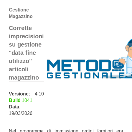
Gestione
Magazzino
Corrette
imprecisioni
su gestione
"data fine
utilizzo"
articoli
magazzino
Versione:
4.10
Build
1041
Data:
19/03/2026
Nel programma di immissione ordini fornitori era