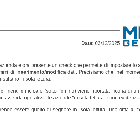
Data:
03/12/2025
l'azienda è ora presente un check che permette di impostare lo s
ammi di
inserimento/modifica
dati. Precisiamo che, nel moment
risultano in sola lettura.
el menù principale (sotto l'omino) viene riportata l'icona di un
 azienda operativa" le aziende "in sola lettura" sono evidenziate
ebbe essere quello di segnare in "sola lettura" una ditta di c